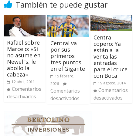
También te puede gustar
Central
Rafael sobre
Central va
copero: Ya
Marcelo: «Si
por sus
están a la
no asume en
primeros
venta las
Newell’s, le
tres puntos
entradas
abollo la
en el Gigante
para el cruce
cabeza»
con Boca
15 febrero,
12 abril, 2011
19 agosto, 2014
2026
Comentarios
Comentarios
Comentarios
desactivados
desactivados
desactivados