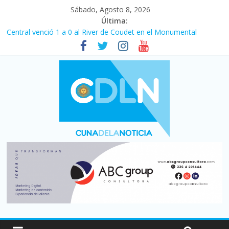
Sábado, Agosto 8, 2026
Última:
Central venció 1 a 0 al River de Coudet en el Monumental
La morosidad alcanzó su nivel más alto en dos décadas y ya
afecta a 400 mil deudores en Santa Fe
Desde que asumió Milei cerraron 41.000 kioscos: el sector
denuncia crisis como en 2001
Vacaciones de invierno con más movimiento y consumo
turístico: 4,6 millones de personas viajaron por el país, un 5,9%
más que en 2025
Fuerte caída de la venta de autos usados en julio: bajó un 12,6%
interanual