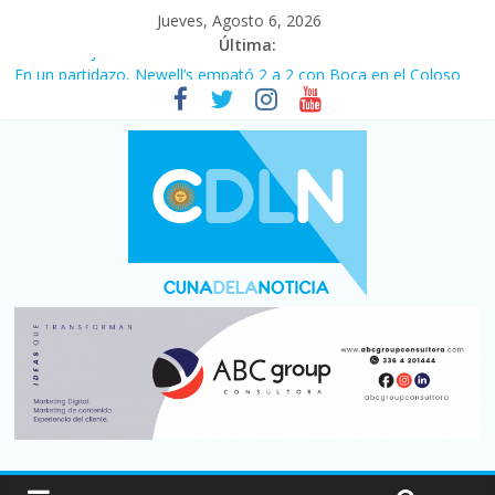
Jueves, Agosto 6, 2026
Última:
Pullaro mejora sus relaciones con el Gobierno nacional
En un partidazo, Newell’s empató 2 a 2 con Boca en el Coloso
del Parque
Vacaciones de invierno con más movimiento y consumo
turístico: 4,6 millones de personas viajaron por el país, un 5,9%
más que en 2025
Fuerte caída de la venta de autos usados en julio: bajó un 12,6%
interanual
Central venció 1 a 0 al River de Coudet en el Monumental