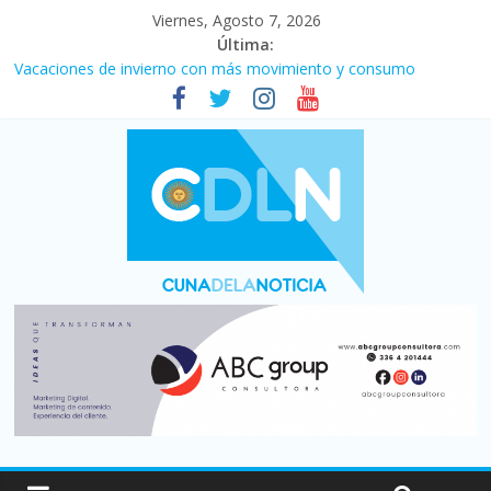
Viernes, Agosto 7, 2026
Última:
Vacaciones de invierno con más movimiento y consumo
turístico: 4,6 millones de personas viajaron por el país, un 5,9%
más que en 2025
Fuerte caída de la venta de autos usados en julio: bajó un 12,6%
interanual
Central venció 1 a 0 al River de Coudet en el Monumental
La morosidad alcanzó su nivel más alto en dos décadas y ya
afecta a 400 mil deudores en Santa Fe
Desde que asumió Milei cerraron 41.000 kioscos: el sector
denuncia crisis como en 2001