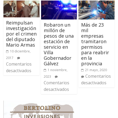
Reimpulsan
Robaron un
Más de 23
investigación
millón de
mil
por el crimen
pesos de una
empresas
del diputado
estación de
tramitaron
Mario Armas
servicio en
permisos
10 diciembre,
Villa
para reabrir
Gobernador
en la
2017
Gálvez
provincia
Comentarios
desactivados
1 noviembre,
21 mayo, 2020
Comentarios
2023
Comentarios
desactivados
desactivados