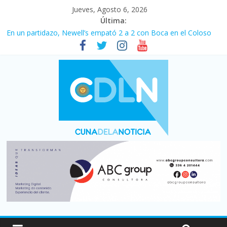
Jueves, Agosto 6, 2026
Última:
Pullaro mejora sus relaciones con el Gobierno nacional
En un partidazo, Newell’s empató 2 a 2 con Boca en el Coloso
del Parque
Vacaciones de invierno con más movimiento y consumo
turístico: 4,6 millones de personas viajaron por el país, un 5,9%
más que en 2025
Fuerte caída de la venta de autos usados en julio: bajó un 12,6%
interanual
Central venció 1 a 0 al River de Coudet en el Monumental