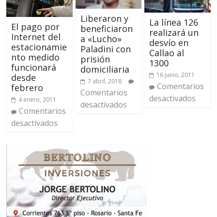
Liberaron y
La línea 126
El pago por
beneficiaron
realizará un
Internet del
a «Lucho»
desvío en
estacionamie
Paladini con
Callao al
nto medido
prisión
1300
funcionará
domiciliaria
16 junio, 2011
desde
7 abril, 2018
Comentarios
febrero
Comentarios
desactivados
4 enero, 2011
desactivados
Comentarios
desactivados