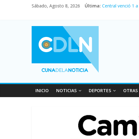
Fuerte caída de la
Sábado, Agosto 8, 2026
Última:
Central venció 1 
La morosidad alca
Desde que asumió 
Vacaciones de inv
INICIO
NOTICIAS
DEPORTES
OTRAS 