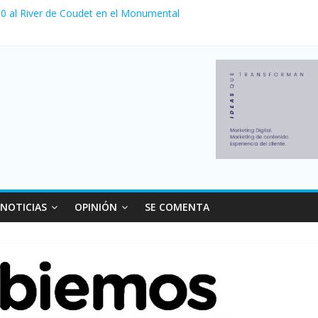
 venta de autos usados en julio: bajó un 12,6% interanual
a 0 al River de Coudet en el Monumental
nzó su nivel más alto en dos décadas y ya afecta a 400 mil deudores
Milei cerraron 41.000 kioscos: el sector denuncia crisis como en 20
ierno con más movimiento y consumo turístico: 4,6 millones de perso
NOTICIAS
OPINIÓN
SE COMENTA