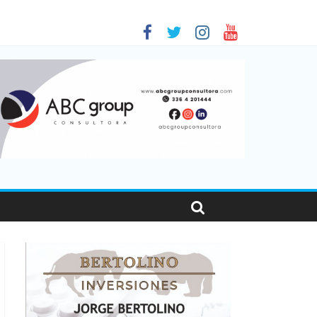
 en Santa Fe
01
nas viajaron por el país, un 5,9% más que en 2025