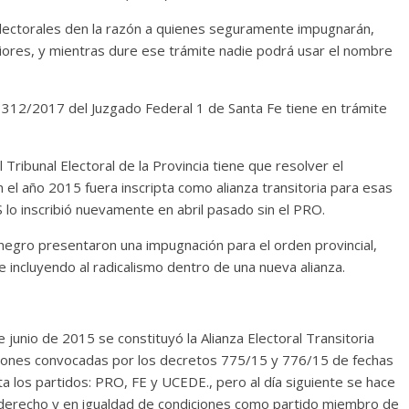
 electorales den la razón a quienes seguramente impugnarán,
riores, y mientras dure ese trámite nadie podrá usar el nombre
312/2017 del Juzgado Federal 1 de Santa Fe tiene en trámite
Tribunal Electoral de la Provincia tiene que resolver el
l año 2015 fuera inscripta como alianza transitoria para esas
 lo inscribió nuevamente en abril pasado sin el PRO.
enegro presentaron una impugnación para el orden provincial,
incluyendo al radicalismo dentro de una nueva alianza.
junio de 2015 se constituyó la Alianza Electoral Transitoria
iones convocadas por los decretos 775/15 y 776/15 de fechas
a los partidos: PRO, FE y UCEDE., pero al día siguiente se hace
derecho y en igualdad de condiciones como partido miembro de