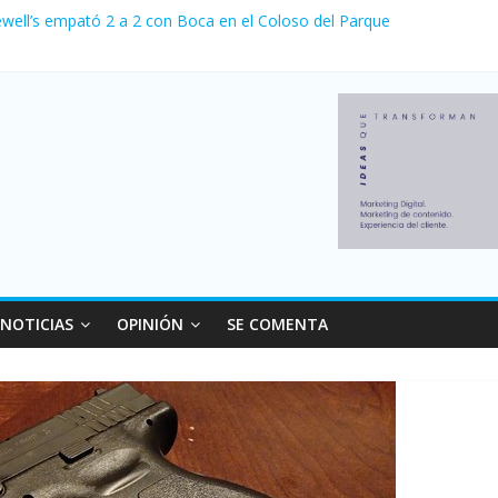
relaciones con el Gobierno nacional
ewell’s empató 2 a 2 con Boca en el Coloso del Parque
erno con más movimiento y consumo turístico: 4,6 millones de person
venta de autos usados en julio: bajó un 12,6% interanual
 0 al River de Coudet en el Monumental
NOTICIAS
OPINIÓN
SE COMENTA