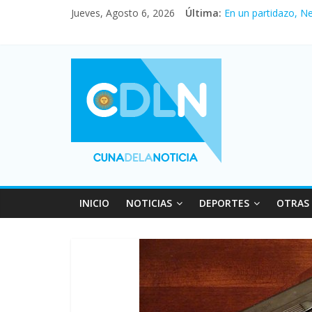
Pullaro mejora sus 
Jueves, Agosto 6, 2026
Última:
En un partidazo, N
Vacaciones de invi
Fuerte caída de la 
Central venció 1 a
INICIO
NOTICIAS
DEPORTES
OTRAS 