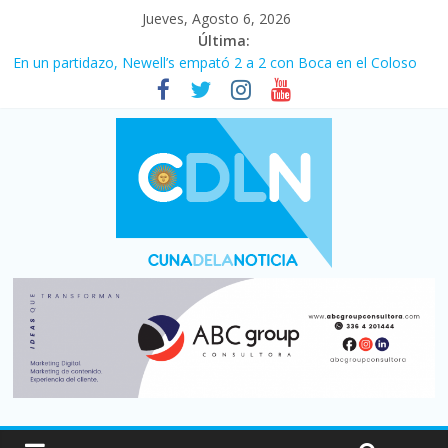
Jueves, Agosto 6, 2026
Última:
Pullaro mejora sus relaciones con el Gobierno nacional
En un partidazo, Newell’s empató 2 a 2 con Boca en el Coloso
del Parque
Vacaciones de invierno con más movimiento y consumo
turístico: 4,6 millones de personas viajaron por el país, un 5,9%
más que en 2025
Fuerte caída de la venta de autos usados en julio: bajó un 12,6%
interanual
Central venció 1 a 0 al River de Coudet en el Monumental