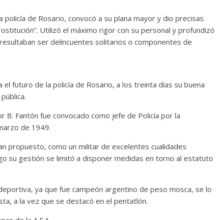
 policía de Rosario, convocó a su plana mayor y dio precisas
prostitución”. Utilizó el máximo rigor con su personal y profundizó
 resultaban ser delincuentes solitarios o componentes de
el futuro de la policía de Rosario, a los treinta días su buena
pública.
for B. Fantón fue convocado como jefe de Policía por la
 marzo de 1949.
an propuesto, como un militar de excelentes cualidades
o su gestión se limitó a disponer medidas en torno al estatuto
.
 deportiva, ya que fue campeón argentino de peso mosca, se lo
a, a la vez que se destacó en el pentatlón.
nas de la A.F.A.