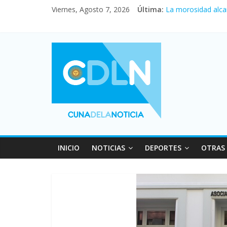
Central venció 1 a
Viernes, Agosto 7, 2026
Última:
La morosidad alca
Desde que asumió M
Vacaciones de invi
Fuerte caída de la
INICIO
NOTICIAS
DEPORTES
OTRAS 