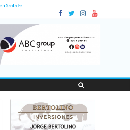
 en Santa Fe
1
nas viajaron por el país, un 5,9% más que en 2025