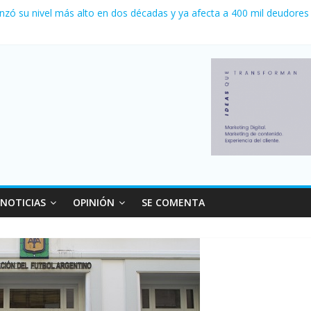
 0 al River de Coudet en el Monumental
nzó su nivel más alto en dos décadas y ya afecta a 400 mil deudores
ilei cerraron 41.000 kioscos: el sector denuncia crisis como en 200
erno con más movimiento y consumo turístico: 4,6 millones de perso
 venta de autos usados en julio: bajó un 12,6% interanual
NOTICIAS
OPINIÓN
SE COMENTA