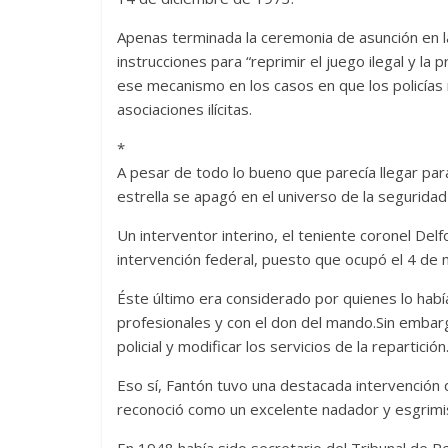
Apenas terminada la ceremonia de asunción en la
instrucciones para “reprimir el juego ilegal y la 
ese mecanismo en los casos en que los policías
asociaciones ilícitas.
*
A pesar de todo lo bueno que parecía llegar para 
estrella se apagó en el universo de la seguridad 
Un interventor interino, el teniente coronel Del
intervención federal, puesto que ocupó el 4 de
Éste último era considerado por quienes lo habí
profesionales y con el don del mando.Sin embarg
policial y modificar los servicios de la repartición
Eso sí, Fantón tuvo una destacada intervención
reconoció como un excelente nadador y esgrimist
En 1948 había sido secretario del Tribunal de Pe