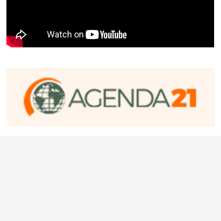
Encuestas
¿Cree que Milei podrá reactivar la economía?
Si
No