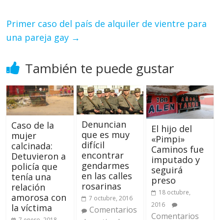
Primer caso del país de alquiler de vientre para
una pareja gay
→
También te puede gustar
Denuncian
Caso de la
El hijo del
que es muy
mujer
«Pimpi»
difícil
calcinada:
Caminos fue
encontrar
Detuvieron a
imputado y
gendarmes
policía que
seguirá
en las calles
tenía una
preso
rosarinas
relación
18 octubre,
amorosa con
7 octubre, 2016
2016
la víctima
Comentarios
Comentarios
7 enero, 2018