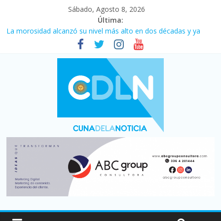
Sábado, Agosto 8, 2026
Última:
La morosidad alcanzó su nivel más alto en dos décadas y ya
afecta a 400 mil deudores en Santa Fe
Desde que asumió Milei cerraron 41.000 kioscos: el sector
denuncia crisis como en 2001
Vacaciones de invierno con más movimiento y consumo
turístico: 4,6 millones de personas viajaron por el país, un 5,9%
más que en 2025
Fuerte caída de la venta de autos usados en julio: bajó un 12,6%
interanual
Central venció 1 a 0 al River de Coudet en el Monumental