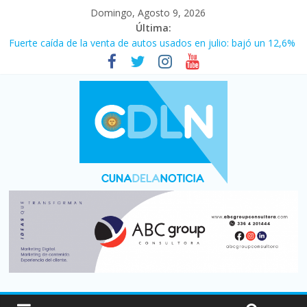
Domingo, Agosto 9, 2026
Última:
Fuerte caída de la venta de autos usados en julio: bajó un 12,6%
interanual
El agro argentino logró un récord histórico de exportaciones en
el primer semestre de 2026
La morosidad alcanzó su nivel más alto en dos décadas y ya
afecta a 400 mil deudores en Santa Fe
Desde que asumió Milei cerraron 41.000 kioscos: el sector
denuncia crisis como en 2001
Vacaciones de invierno con más movimiento y consumo
turístico: 4,6 millones de personas viajaron por el país, un 5,9%
más que en 2025