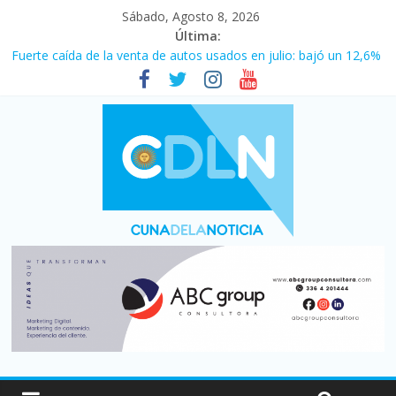
Sábado, Agosto 8, 2026
Última:
Fuerte caída de la venta de autos usados en julio: bajó un 12,6%
interanual
Central venció 1 a 0 al River de Coudet en el Monumental
La morosidad alcanzó su nivel más alto en dos décadas y ya
afecta a 400 mil deudores en Santa Fe
Desde que asumió Milei cerraron 41.000 kioscos: el sector
denuncia crisis como en 2001
Vacaciones de invierno con más movimiento y consumo
turístico: 4,6 millones de personas viajaron por el país, un 5,9%
más que en 2025