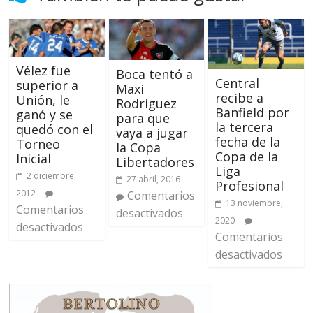
Vélez fue
Boca tentó a
Central
superior a
Maxi
recibe a
Unión, le
Rodriguez
Banfield por
ganó y se
para que
la tercera
quedó con el
vaya a jugar
fecha de la
Torneo
la Copa
Copa de la
Inicial
Libertadores
Liga
2 diciembre,
27 abril, 2016
Profesional
2012
Comentarios
13 noviembre,
Comentarios
desactivados
2020
desactivados
Comentarios
desactivados