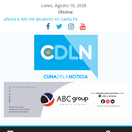
Lunes, Agosto 10, 2026
Última:
La morosidad alcanzó su nivel más alto en dos décadas y ya
afecta a 400 mil deudores en Santa Fe
Desde que asumió Milei cerraron 41.000 kioscos: el sector
denuncia crisis como en 2001
El agro argentino logró un récord histórico de exportaciones en
el primer semestre de 2026
Duelo internacional: Falleció Jorge Messi, el papá de Leo
Central se despertó y selló una victoria con remontada incluida
por 2 a 1 ante Aldosivi