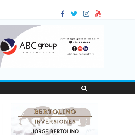
en Santa Fe
as viajaron por el país, un 5,9% más que en 2025