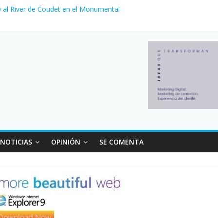
 0 al River de Coudet en el Monumental
zó su nivel más alto en dos décadas y ya afecta a 400 mil deudores 
ilei cerraron 41.000 kioscos: el sector denuncia crisis como en 2001
erno con más movimiento y consumo turístico: 4,6 millones de person
NOTICIAS
OPINIÓN
SE COMENTA