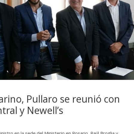
arino, Pullaro se reunió con
tral y Newell’s
istro en la sede del Ministerio en Rosario, Raúl Broglia y