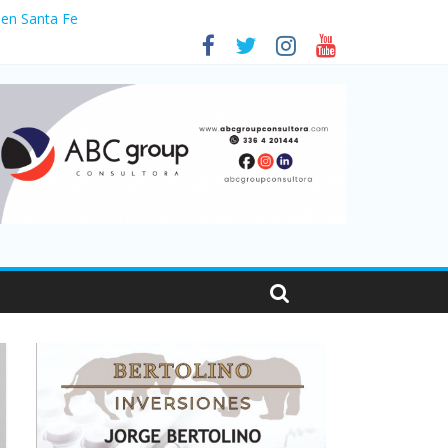
 en Santa Fe
1
nas viajaron por el país, un 5,9% más que en 2025