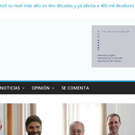
nzó su nivel más alto en dos décadas y ya afecta a 400 mil deudores
ilei cerraron 41.000 kioscos: el sector denuncia crisis como en 200
erno con más movimiento y consumo turístico: 4,6 millones de perso
 venta de autos usados en julio: bajó un 12,6% interanual
NOTICIAS
OPINIÓN
SE COMENTA