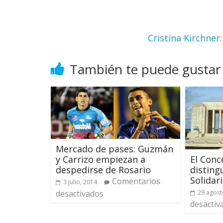
Cristina Kirchne
También te puede gustar
Mercado de pases: Guzmán
y Carrizo empiezan a
El Conc
despedirse de Rosario
disting
Solidari
Comentarios
3 julio, 2014
desactivados
29 agost
desactiv