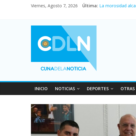
Viernes, Agosto 7, 2026
Última:
La morosidad alca
Desde que asumió M
Vacaciones de invi
Fuerte caída de la
INICIO
NOTICIAS
DEPORTES
OTRAS 