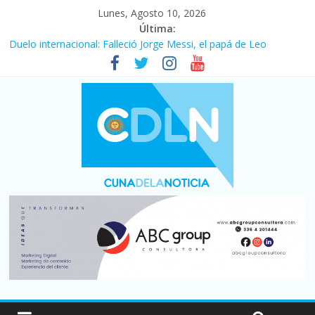
Lunes, Agosto 10, 2026
Última:
Duelo internacional: Falleció Jorge Messi, el papá de Leo
El consumo sigue frenado: las ventas minoristas cayeron 3,8 en
julio y acumulan siete meses en baja
Newell’s cayó 2 a 1 ante Defensa y Justicia en Florencio Varela
por la cuarta fecha del Clausura
El agro argentino logró un récord histórico de exportaciones en
el primer semestre de 2026
La construcción cayó 4,1% en junio y registró su cuarta baja del
año