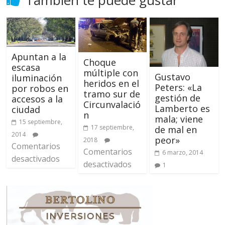
Apuntan a la
Choque
escasa
múltiple con
Gustavo
iluminación
heridos en el
Peters: «La
por robos en
tramo sur de
gestión de
accesos a la
Circunvalació
Lamberto es
ciudad
n
mala; viene
15 septiembre,
17 septiembre,
de mal en
2014
peor»
2018
Comentarios
Comentarios
6 marzo, 2014
desactivados
desactivados
1