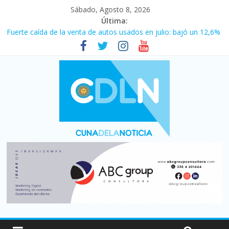
Sábado, Agosto 8, 2026
Última:
Fuerte caída de la venta de autos usados en julio: bajó un 12,6%
interanual
Central venció 1 a 0 al River de Coudet en el Monumental
La morosidad alcanzó su nivel más alto en dos décadas y ya
afecta a 400 mil deudores en Santa Fe
Desde que asumió Milei cerraron 41.000 kioscos: el sector
denuncia crisis como en 2001
Vacaciones de invierno con más movimiento y consumo
turístico: 4,6 millones de personas viajaron por el país, un 5,9%
más que en 2025