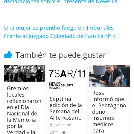
declaraciones sobre el presente de Newell´s
Una mujer se prendió fuego en Tribunales.
Frente al Juzgado Colegiado de Familia Nº 4
→
También te puede gustar
Gremios
Rossi
locales
Séptima
informó que
reflexionaron
edición de la
el Pentágono
en el Día
Semana del
donó
Nacional de
Arte Rosario
insumos
la Memoria
médicos
14 octubre,
por la
para
Verdad y la
2011