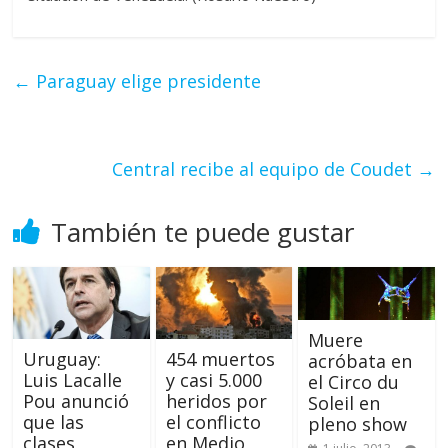
←
Paraguay elige presidente
Central recibe al equipo de Coudet
→
También te puede gustar
Muere
Uruguay:
454 muertos
acróbata en
Luis Lacalle
y casi 5.000
el Circo du
Pou anunció
heridos por
Soleil en
que las
el conflicto
pleno show
clases
en Medio