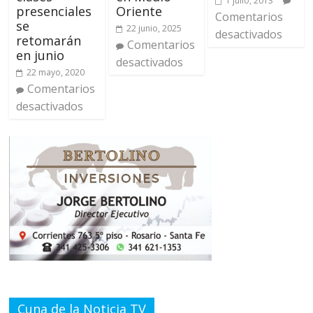
1 julio, 2013
presenciales
Oriente
Comentarios
se
22 junio, 2025
desactivados
retomarán
Comentarios
en junio
desactivados
22 mayo, 2020
Comentarios
desactivados
Cuna de la Noticia TV