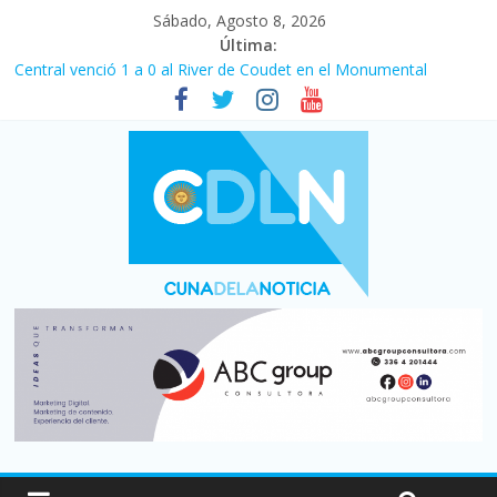
Sábado, Agosto 8, 2026
Última:
Central venció 1 a 0 al River de Coudet en el Monumental
La morosidad alcanzó su nivel más alto en dos décadas y ya
afecta a 400 mil deudores en Santa Fe
Desde que asumió Milei cerraron 41.000 kioscos: el sector
denuncia crisis como en 2001
Vacaciones de invierno con más movimiento y consumo
turístico: 4,6 millones de personas viajaron por el país, un 5,9%
más que en 2025
Fuerte caída de la venta de autos usados en julio: bajó un 12,6%
interanual