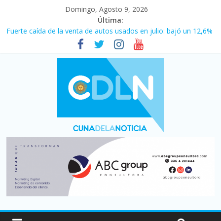
Domingo, Agosto 9, 2026
Última:
Fuerte caída de la venta de autos usados en julio: bajó un 12,6%
interanual
Central venció 1 a 0 al River de Coudet en el Monumental
La morosidad alcanzó su nivel más alto en dos décadas y ya
afecta a 400 mil deudores en Santa Fe
Desde que asumió Milei cerraron 41.000 kioscos: el sector
denuncia crisis como en 2001
Vacaciones de invierno con más movimiento y consumo
turístico: 4,6 millones de personas viajaron por el país, un 5,9%
más que en 2025