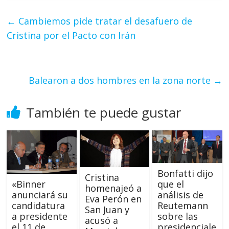
←
Cambiemos pide tratar el desafuero de
Cristina por el Pacto con Irán
Balearon a dos hombres en la zona norte
→
También te puede gustar
Bonfatti dijo
Cristina
que el
«Binner
homenajeó a
análisis de
anunciará su
Eva Perón en
Reutemann
candidatura
San Juan y
sobre las
a presidente
acusó a
presidenciale
el 11 de