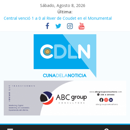
Sábado, Agosto 8, 2026
Última:
Central venció 1 a 0 al River de Coudet en el Monumental
La morosidad alcanzó su nivel más alto en dos décadas y ya
afecta a 400 mil deudores en Santa Fe
Desde que asumió Milei cerraron 41.000 kioscos: el sector
denuncia crisis como en 2001
Vacaciones de invierno con más movimiento y consumo
turístico: 4,6 millones de personas viajaron por el país, un 5,9%
más que en 2025
Fuerte caída de la venta de autos usados en julio: bajó un 12,6%
interanual