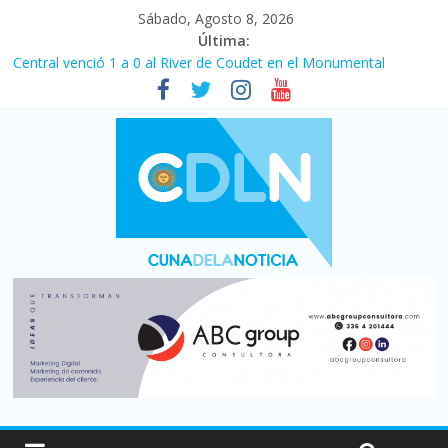
Sábado, Agosto 8, 2026
Última:
Fuerte caída de la venta de autos usados en julio: bajó un 12,6%
interanual
Central venció 1 a 0 al River de Coudet en el Monumental
La morosidad alcanzó su nivel más alto en dos décadas y ya
afecta a 400 mil deudores en Santa Fe
Desde que asumió Milei cerraron 41.000 kioscos: el sector
denuncia crisis como en 2001
Vacaciones de invierno con más movimiento y consumo
turístico: 4,6 millones de personas viajaron por el país, un 5,9%
más que en 2025