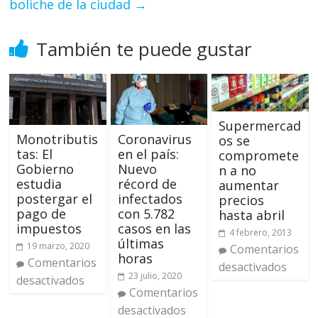
boliche de la ciudad
→
También te puede gustar
Supermercad
Monotributis
Coronavirus
os se
tas: El
en el país:
compromete
Gobierno
Nuevo
n a no
estudia
récord de
aumentar
postergar el
infectados
precios
pago de
con 5.782
hasta abril
impuestos
casos en las
4 febrero, 2013
últimas
19 marzo, 2020
Comentarios
horas
Comentarios
desactivados
23 julio, 2020
desactivados
Comentarios
desactivados