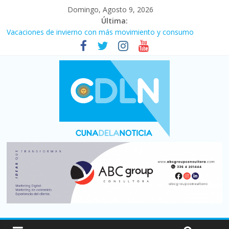
Domingo, Agosto 9, 2026
Última:
Desde que asumió Milei cerraron 41.000 kioscos: el sector
denuncia crisis como en 2001
Vacaciones de invierno con más movimiento y consumo
turístico: 4,6 millones de personas viajaron por el país, un 5,9%
más que en 2025
El agro argentino logró un récord histórico de exportaciones en
el primer semestre de 2026
Duelo internacional: Falleció Jorge Messi, el papá de Leo
La morosidad alcanzó su nivel más alto en dos décadas y ya
afecta a 400 mil deudores en Santa Fe