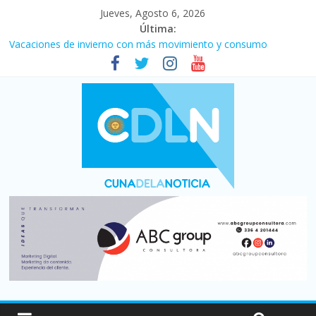
Jueves, Agosto 6, 2026
Última:
Vacaciones de invierno con más movimiento y consumo
turístico: 4,6 millones de personas viajaron por el país, un 5,9%
más que en 2025
Fuerte caída de la venta de autos usados en julio: bajó un 12,6%
interanual
Central venció 1 a 0 al River de Coudet en el Monumental
La morosidad alcanzó su nivel más alto en dos décadas y ya
afecta a 400 mil deudores en Santa Fe
Desde que asumió Milei cerraron 41.000 kioscos: el sector
denuncia crisis como en 2001