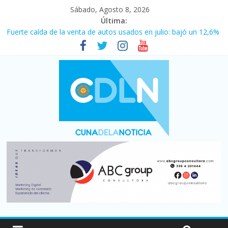
Sábado, Agosto 8, 2026
Última:
Fuerte caída de la venta de autos usados en julio: bajó un 12,6%
interanual
Central venció 1 a 0 al River de Coudet en el Monumental
La morosidad alcanzó su nivel más alto en dos décadas y ya
afecta a 400 mil deudores en Santa Fe
Desde que asumió Milei cerraron 41.000 kioscos: el sector
denuncia crisis como en 2001
Vacaciones de invierno con más movimiento y consumo
turístico: 4,6 millones de personas viajaron por el país, un 5,9%
más que en 2025