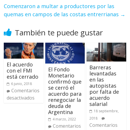
Comenzaron a multar a productores por las
quemas en campos de las costas entrerrianas
→
También te puede gustar
El acuerdo
Barreras
El Fondo
con el FMI
levantadas
Monetario
está cerrado
en las
confirmó que
6 junio, 2018
autopistas
se cerró el
Comentarios
por falta de
acuerdo para
acuerdo
desactivados
renegociar la
salarial
deuda de
18 septiembre,
Argentina
2018
4 marzo, 2022
Comentarios
Comentarios