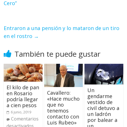
Cero”
Entraron a una pensión y lo mataron de un tiro
en el rostro
→
También te puede gustar
El kilo de pan
Un
Cavallero:
en Rosario
gendarme
«Hace mucho
podría llegar
vestido de
que no
a cien pesos
civil detuvo a
tenemos
6 junio, 2019
un ladrón
contacto con
Comentarios
por balear a
Luis Rubeo»
un
desactivados