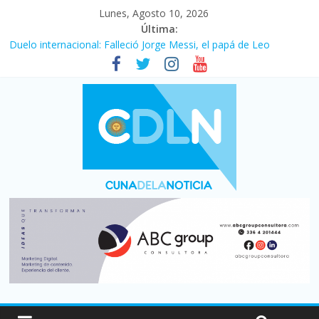
Lunes, Agosto 10, 2026
Última:
Duelo internacional: Falleció Jorge Messi, el papá de Leo
El consumo sigue frenado: las ventas minoristas cayeron 3,8 en
julio y acumulan siete meses en baja
Newell’s cayó 2 a 1 ante Defensa y Justicia en Florencio Varela
por la cuarta fecha del Clausura
El agro argentino logró un récord histórico de exportaciones en
el primer semestre de 2026
La construcción cayó 4,1% en junio y registró su cuarta baja del
año