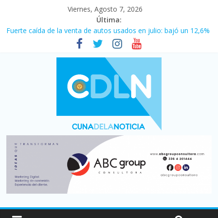
Viernes, Agosto 7, 2026
Última:
Fuerte caída de la venta de autos usados en julio: bajó un 12,6%
interanual
Central venció 1 a 0 al River de Coudet en el Monumental
La morosidad alcanzó su nivel más alto en dos décadas y ya
afecta a 400 mil deudores en Santa Fe
Desde que asumió Milei cerraron 41.000 kioscos: el sector
denuncia crisis como en 2001
Vacaciones de invierno con más movimiento y consumo
turístico: 4,6 millones de personas viajaron por el país, un 5,9%
más que en 2025