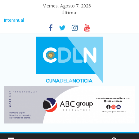
Viernes, Agosto 7, 2026
Última:
Fuerte caída de la venta de autos usados en julio: bajó un 12,6%
interanual
Central venció 1 a 0 al River de Coudet en el Monumental
La morosidad alcanzó su nivel más alto en dos décadas y ya
afecta a 400 mil deudores en Santa Fe
Desde que asumió Milei cerraron 41.000 kioscos: el sector
denuncia crisis como en 2001
Vacaciones de invierno con más movimiento y consumo
turístico: 4,6 millones de personas viajaron por el país, un 5,9%
más que en 2025