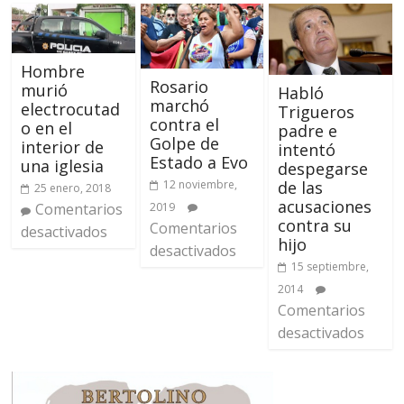
Hombre
Rosario
murió
Habló
marchó
electrocutad
Trigueros
contra el
o en el
padre e
Golpe de
interior de
intentó
Estado a Evo
una iglesia
despegarse
12 noviembre,
de las
25 enero, 2018
acusaciones
Comentarios
2019
contra su
Comentarios
desactivados
hijo
desactivados
15 septiembre,
2014
Comentarios
desactivados