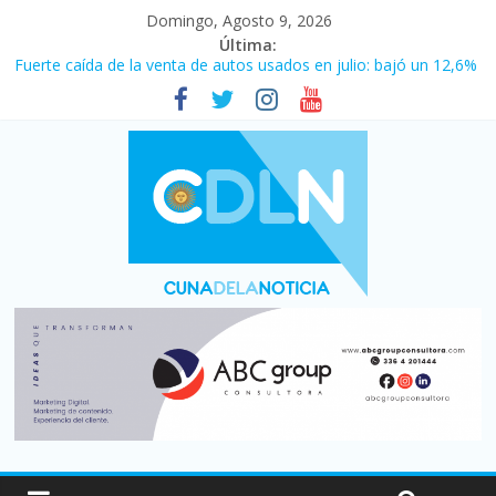
Domingo, Agosto 9, 2026
Última:
Fuerte caída de la venta de autos usados en julio: bajó un 12,6%
interanual
Central venció 1 a 0 al River de Coudet en el Monumental
La morosidad alcanzó su nivel más alto en dos décadas y ya
afecta a 400 mil deudores en Santa Fe
Desde que asumió Milei cerraron 41.000 kioscos: el sector
denuncia crisis como en 2001
Vacaciones de invierno con más movimiento y consumo
turístico: 4,6 millones de personas viajaron por el país, un 5,9%
más que en 2025