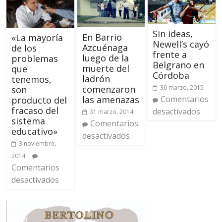
Sin ideas,
En Barrio
«La mayoría
Newell’s cayó
Azcuénaga
de los
frente a
luego de la
problemas
Belgrano en
muerte del
que
Córdoba
ladrón
tenemos,
30 marzo, 2015
comenzaron
son
Comentarios
las amenazas
producto del
fracaso del
desactivados
31 marzo, 2014
sistema
Comentarios
educativo»
desactivados
3 noviembre,
2014
Comentarios
desactivados