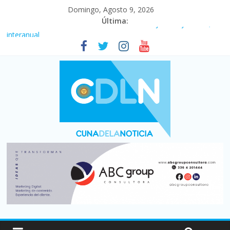
Domingo, Agosto 9, 2026
Última:
Fuerte caída de la venta de autos usados en julio: bajó un 12,6%
interanual
Central venció 1 a 0 al River de Coudet en el Monumental
La morosidad alcanzó su nivel más alto en dos décadas y ya
afecta a 400 mil deudores en Santa Fe
Desde que asumió Milei cerraron 41.000 kioscos: el sector
denuncia crisis como en 2001
Vacaciones de invierno con más movimiento y consumo
turístico: 4,6 millones de personas viajaron por el país, un 5,9%
más que en 2025