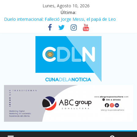
Lunes, Agosto 10, 2026
Última:
Duelo internacional: Falleció Jorge Messi, el papá de Leo
El consumo sigue frenado: las ventas minoristas cayeron 3,8 en
julio y acumulan siete meses en baja
Newell’s cayó 2 a 1 ante Defensa y Justicia en Florencio Varela
por la cuarta fecha del Clausura
El agro argentino logró un récord histórico de exportaciones en
el primer semestre de 2026
La construcción cayó 4,1% en junio y registró su cuarta baja del
año