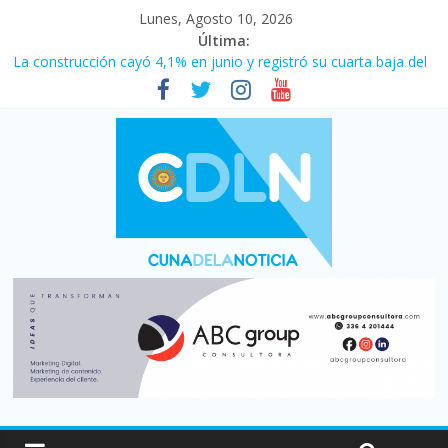
Lunes, Agosto 10, 2026
Última:
La construcción cayó 4,1% en junio y registró su cuarta baja del
año
Duelo internacional: Falleció Jorge Messi, el papá de Leo
El consumo sigue frenado: las ventas minoristas cayeron 3,8 en
julio y acumulan siete meses en baja
Newell’s cayó 2 a 1 ante Defensa y Justicia en Florencio Varela
por la cuarta fecha del Clausura
El agro argentino logró un récord histórico de exportaciones en
el primer semestre de 2026