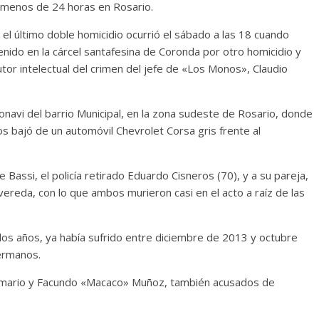
 menos de 24 horas en Rosario.
el último doble homicidio ocurrió el sábado a las 18 cuando
enido en la cárcel santafesina de Coronda por otro homicidio y
tor intelectual del crimen del jefe de «Los Monos», Claudio
 Fonavi del barrio Municipal, en la zona sudeste de Rosario, donde
os bajó de un automóvil Chevrolet Corsa gris frente al
 Bassi, el policía retirado Eduardo Cisneros (70), y a su pareja,
vereda, con lo que ambos murieron casi en el acto a raíz de las
 dos años, ya había sufrido entre diciembre de 2013 y octubre
ermanos.
 Damario y Facundo «Macaco» Muñoz, también acusados de