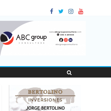
 en Santa Fe
01
nas viajaron por el país, un 5,9% más que en 2025