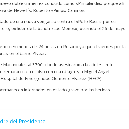
 nuevo doble crimen es conocido como «Pimpilandia» porque allí
brava de Newell´s, Roberto «Pimpi» Caminos.
ado de una nueva venganza contra el «Pollo Bassi» por su
ntero, ex líder de la banda «Los Monos», ocurrido el 26 de mayo
etido en menos de 24 horas en Rosario ya que el viernes por la
nas en el barrio Alvear.
le Manantiales al 3700, donde asesinaron a la adolescente
go remataron en el piso con una ráfaga, y a Miguel Angel
 el Hospital de Emergencias Clemente Álvarez (HECA).
 permanecen internados en estado grave por las heridas
dre del Presidente