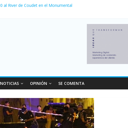
a 0 al River de Coudet en el Monumental
nzó su nivel más alto en dos décadas y ya afecta a 400 mil deudores
Milei cerraron 41.000 kioscos: el sector denuncia crisis como en 20
ierno con más movimiento y consumo turístico: 4,6 millones de perso
NOTICIAS
OPINIÓN
SE COMENTA