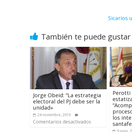
Sicarios 
También te puede gustar
Perotti
Jorge Obeid: “La estrategia
estatiz
electoral del PJ debe ser la
“Acomp
unidad»
proceso
24 noviembre, 2010
los int
Comentarios desactivados
santafe
9 junio, 