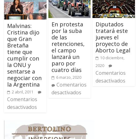
En protesta
Diputados
Malvinas:
por la suba
tratará este
Cristina dijo
de las
jueves el
que Gran
retenciones,
proyecto de
Bretaña
el campo
Aborto Legal
tiene que
lanzará un
cumplir con
10 diciembre,
paro por
la ONU y
2020
cuatro días
sentarse a
Comentarios
negociar con
6 marzo, 2020
desactivados
la Argentina
Comentarios
desactivados
2 abril, 2011
Comentarios
desactivados