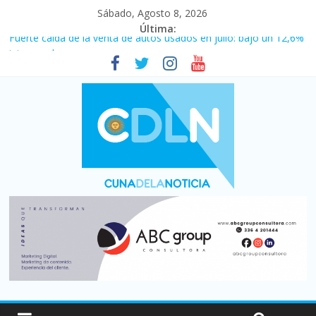
Sábado, Agosto 8, 2026
Última:
Fuerte caída de la venta de autos usados en julio: bajó un 12,6%
interanual
Central venció 1 a 0 al River de Coudet en el Monumental
La morosidad alcanzó su nivel más alto en dos décadas y ya
afecta a 400 mil deudores en Santa Fe
Desde que asumió Milei cerraron 41.000 kioscos: el sector
denuncia crisis como en 2001
Vacaciones de invierno con más movimiento y consumo
turístico: 4,6 millones de personas viajaron por el país, un 5,9%
más que en 2025