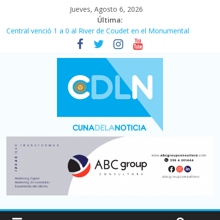
Jueves, Agosto 6, 2026
Última:
Central venció 1 a 0 al River de Coudet en el Monumental
La morosidad alcanzó su nivel más alto en dos décadas y ya
afecta a 400 mil deudores en Santa Fe
Desde que asumió Milei cerraron 41.000 kioscos: el sector
denuncia crisis como en 2001
Vacaciones de invierno con más movimiento y consumo
turístico: 4,6 millones de personas viajaron por el país, un 5,9%
más que en 2025
Fuerte caída de la venta de autos usados en julio: bajó un 12,6%
interanual