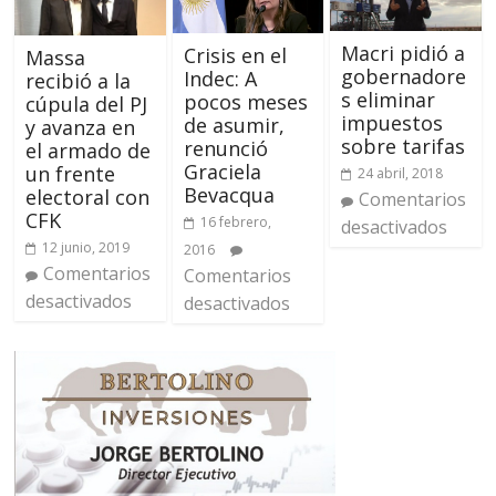
Macri pidió a
Crisis en el
Massa
gobernadore
Indec: A
recibió a la
s eliminar
pocos meses
cúpula del PJ
impuestos
de asumir,
y avanza en
sobre tarifas
renunció
el armado de
Graciela
un frente
24 abril, 2018
Bevacqua
electoral con
Comentarios
CFK
16 febrero,
desactivados
12 junio, 2019
2016
Comentarios
Comentarios
desactivados
desactivados