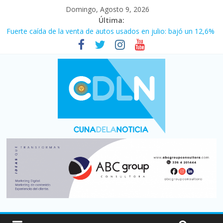
Domingo, Agosto 9, 2026
Última:
Fuerte caída de la venta de autos usados en julio: bajó un 12,6%
interanual
Central venció 1 a 0 al River de Coudet en el Monumental
La morosidad alcanzó su nivel más alto en dos décadas y ya
afecta a 400 mil deudores en Santa Fe
Desde que asumió Milei cerraron 41.000 kioscos: el sector
denuncia crisis como en 2001
Vacaciones de invierno con más movimiento y consumo
turístico: 4,6 millones de personas viajaron por el país, un 5,9%
más que en 2025