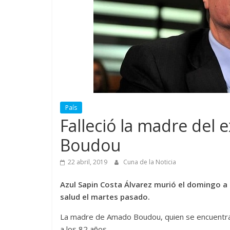
País
Falleció la madre del
Boudou
22 abril, 2019
Cuna de la Noticia
Azul Sapin Costa Álvarez murió el domingo a 
salud el martes pasado.
La madre de Amado Boudou, quien se encuentra 
a los 82 años.