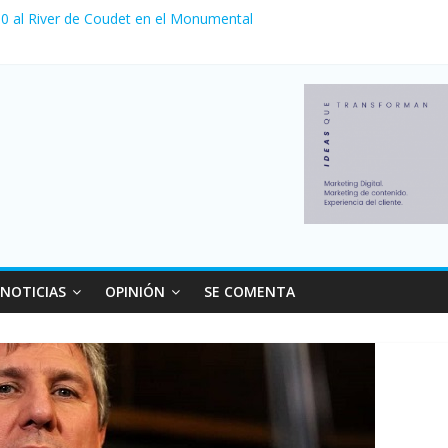
a 0 al River de Coudet en el Monumental
nzó su nivel más alto en dos décadas y ya afecta a 400 mil deudores
Milei cerraron 41.000 kioscos: el sector denuncia crisis como en 20
ierno con más movimiento y consumo turístico: 4,6 millones de perso
 venta de autos usados en julio: bajó un 12,6% interanual
NOTICIAS
OPINIÓN
SE COMENTA