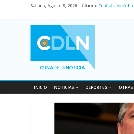
Sábado, Agosto 8, 2026
Última:
Central venció 1 
La morosidad alca
Desde que asumió 
Vacaciones de inv
Fuerte caída de la
INICIO
NOTICIAS
DEPORTES
OTRAS 