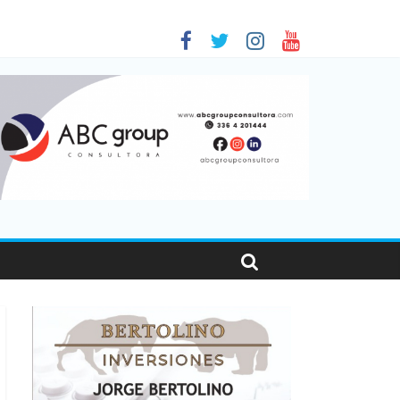
 en Santa Fe
01
nas viajaron por el país, un 5,9% más que en 2025