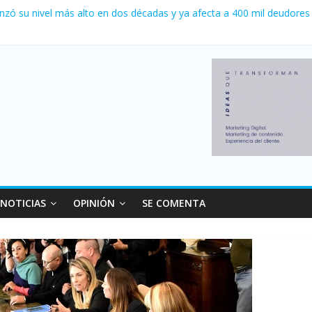
 0 al River de Coudet en el Monumental
nzó su nivel más alto en dos décadas y ya afecta a 400 mil deudores
ilei cerraron 41.000 kioscos: el sector denuncia crisis como en 200
erno con más movimiento y consumo turístico: 4,6 millones de perso
 venta de autos usados en julio: bajó un 12,6% interanual
NOTICIAS
OPINIÓN
SE COMENTA