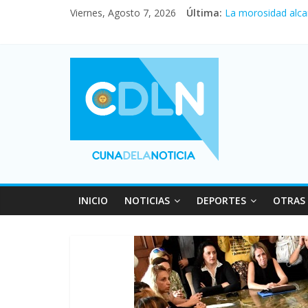
Central venció 1 a
Viernes, Agosto 7, 2026
Última:
La morosidad alca
Desde que asumió M
Vacaciones de invi
Fuerte caída de la
INICIO
NOTICIAS
DEPORTES
OTRAS 