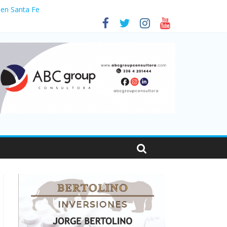
 en Santa Fe
1
nas viajaron por el país, un 5,9% más que en 2025