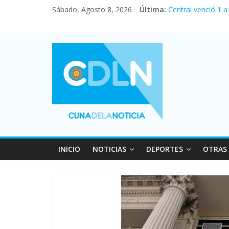
Sábado, Agosto 8, 2026
Última:
Central venció 1 
La morosidad alca
Desde que asumió 
Vacaciones de inv
Fuerte caída de la
INICIO
NOTICIAS
DEPORTES
OTRAS 