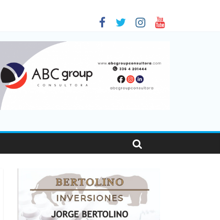
 en Santa Fe
01
nas viajaron por el país, un 5,9% más que en 2025