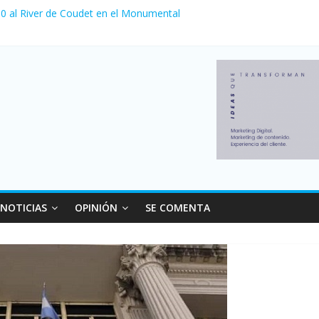
a 0 al River de Coudet en el Monumental
nzó su nivel más alto en dos décadas y ya afecta a 400 mil deudores
Milei cerraron 41.000 kioscos: el sector denuncia crisis como en 20
ierno con más movimiento y consumo turístico: 4,6 millones de perso
 venta de autos usados en julio: bajó un 12,6% interanual
NOTICIAS
OPINIÓN
SE COMENTA