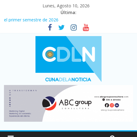
Lunes, Agosto 10, 2026
Última:
El agro argentino logró un récord histórico de exportaciones en
el primer semestre de 2026
La construcción cayó 4,1% en junio y registró su cuarta baja del
año
El consumo sigue frenado: las ventas minoristas cayeron 3,8 en
julio y acumulan siete meses en baja
Newell’s cayó 2 a 1 ante Defensa y Justicia en Florencio Varela
por la cuarta fecha del Clausura
Milei y los errores no forzados