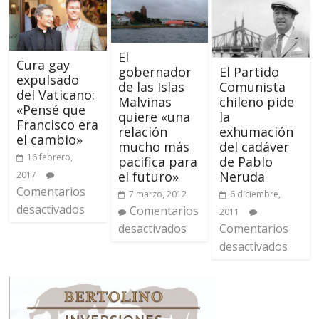
El
Cura gay
El Partido
gobernador
expulsado
Comunista
de las Islas
del Vaticano:
chileno pide
Malvinas
«Pensé que
la
quiere «una
Francisco era
exhumación
relación
el cambio»
del cadáver
mucho más
16 febrero,
de Pablo
pacifica para
Neruda
el futuro»
2017
Comentarios
6 diciembre,
7 marzo, 2012
desactivados
Comentarios
2011
Comentarios
desactivados
desactivados