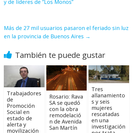
y de líderes de “Los Monos”
Más de 27 mil usuarios pasaron el feriado sin luz
en la provincia de Buenos Aires
→
También te puede gustar
Tres
Trabajadores
allanamiento
Rosario: Rava
de
s y seis
SA se quedó
Promoción
mujeres
con la obra
Social en
rescatadas
remodelació
estado de
en una
n de Avenida
alerta y
investigación
San Martín
movilización
por trata