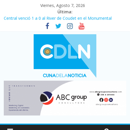
Viernes, Agosto 7, 2026
Última:
Fuerte caída de la venta de autos usados en julio: bajó un 12,6%
interanual
Central venció 1 a 0 al River de Coudet en el Monumental
La morosidad alcanzó su nivel más alto en dos décadas y ya
afecta a 400 mil deudores en Santa Fe
Desde que asumió Milei cerraron 41.000 kioscos: el sector
denuncia crisis como en 2001
Vacaciones de invierno con más movimiento y consumo
turístico: 4,6 millones de personas viajaron por el país, un 5,9%
más que en 2025