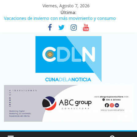
Viernes, Agosto 7, 2026
Última:
Vacaciones de invierno con más movimiento y consumo
turístico: 4,6 millones de personas viajaron por el país, un 5,9%
más que en 2025
Fuerte caída de la venta de autos usados en julio: bajó un 12,6%
interanual
Central venció 1 a 0 al River de Coudet en el Monumental
La morosidad alcanzó su nivel más alto en dos décadas y ya
afecta a 400 mil deudores en Santa Fe
Desde que asumió Milei cerraron 41.000 kioscos: el sector
denuncia crisis como en 2001