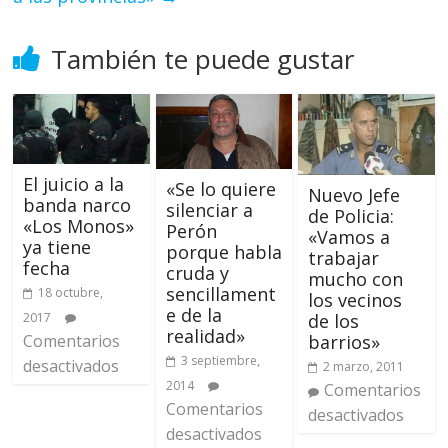
También te puede gustar
El juicio a la
«Se lo quiere
Nuevo Jefe
banda narco
silenciar a
de Policia:
«Los Monos»
Perón
«Vamos a
ya tiene
porque habla
trabajar
fecha
cruda y
mucho con
sencillament
18 octubre,
los vecinos
e de la
de los
2017
realidad»
barrios»
Comentarios
3 septiembre,
desactivados
2 marzo, 2011
2014
Comentarios
Comentarios
desactivados
desactivados