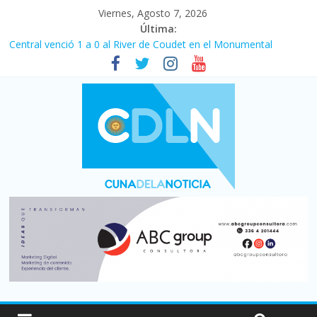
Viernes, Agosto 7, 2026
Última:
Fuerte caída de la venta de autos usados en julio: bajó un 12,6%
interanual
Central venció 1 a 0 al River de Coudet en el Monumental
La morosidad alcanzó su nivel más alto en dos décadas y ya
afecta a 400 mil deudores en Santa Fe
Desde que asumió Milei cerraron 41.000 kioscos: el sector
denuncia crisis como en 2001
Vacaciones de invierno con más movimiento y consumo
turístico: 4,6 millones de personas viajaron por el país, un 5,9%
más que en 2025