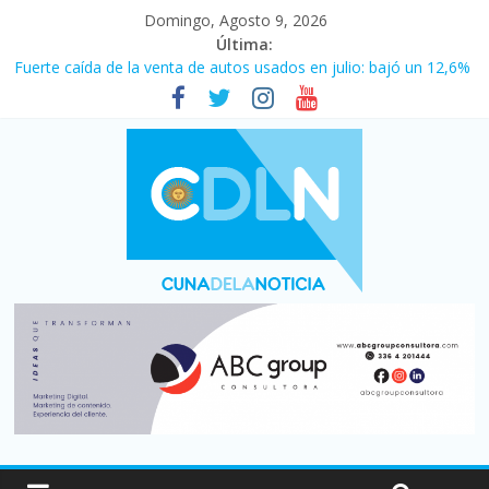
Domingo, Agosto 9, 2026
Última:
Fuerte caída de la venta de autos usados en julio: bajó un 12,6%
interanual
Central venció 1 a 0 al River de Coudet en el Monumental
La morosidad alcanzó su nivel más alto en dos décadas y ya
afecta a 400 mil deudores en Santa Fe
Desde que asumió Milei cerraron 41.000 kioscos: el sector
denuncia crisis como en 2001
Vacaciones de invierno con más movimiento y consumo
turístico: 4,6 millones de personas viajaron por el país, un 5,9%
más que en 2025