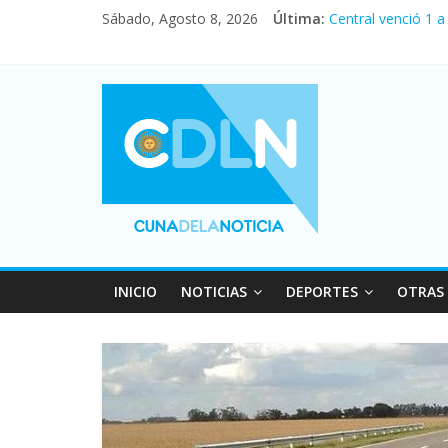
Fuerte caída de la
Sábado, Agosto 8, 2026
Última:
Central venció 1 
La morosidad alca
Desde que asumió 
Vacaciones de inv
INICIO
NOTICIAS
DEPORTES
OTRAS 