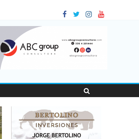
 en Santa Fe
01
nas viajaron por el país, un 5,9% más que en 2025