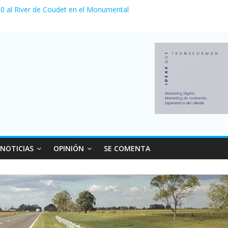
 venta de autos usados en julio: bajó un 12,6% interanual
a 0 al River de Coudet en el Monumental
nzó su nivel más alto en dos décadas y ya afecta a 400 mil deudores
Milei cerraron 41.000 kioscos: el sector denuncia crisis como en 20
ierno con más movimiento y consumo turístico: 4,6 millones de perso
NOTICIAS
OPINIÓN
SE COMENTA