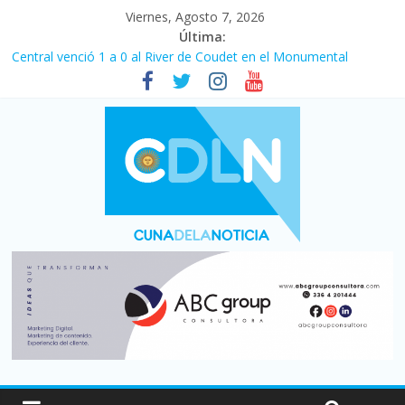
Viernes, Agosto 7, 2026
Última:
Central venció 1 a 0 al River de Coudet en el Monumental
La morosidad alcanzó su nivel más alto en dos décadas y ya
afecta a 400 mil deudores en Santa Fe
Desde que asumió Milei cerraron 41.000 kioscos: el sector
denuncia crisis como en 2001
Vacaciones de invierno con más movimiento y consumo
turístico: 4,6 millones de personas viajaron por el país, un 5,9%
más que en 2025
Fuerte caída de la venta de autos usados en julio: bajó un 12,6%
interanual