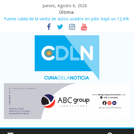
Jueves, Agosto 6, 2026
Última:
Fuerte caída de la venta de autos usados en julio: bajó un 12,6%
interanual
Central venció 1 a 0 al River de Coudet en el Monumental
La morosidad alcanzó su nivel más alto en dos décadas y ya
afecta a 400 mil deudores en Santa Fe
Desde que asumió Milei cerraron 41.000 kioscos: el sector
denuncia crisis como en 2001
Vacaciones de invierno con más movimiento y consumo
turístico: 4,6 millones de personas viajaron por el país, un 5,9%
más que en 2025