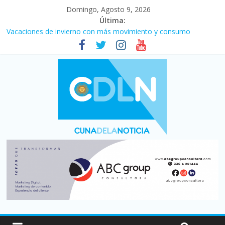
Domingo, Agosto 9, 2026
Última:
Vacaciones de invierno con más movimiento y consumo
turístico: 4,6 millones de personas viajaron por el país, un 5,9%
más que en 2025
Fuerte caída de la venta de autos usados en julio: bajó un 12,6%
interanual
Central venció 1 a 0 al River de Coudet en el Monumental
La morosidad alcanzó su nivel más alto en dos décadas y ya
afecta a 400 mil deudores en Santa Fe
Desde que asumió Milei cerraron 41.000 kioscos: el sector
denuncia crisis como en 2001