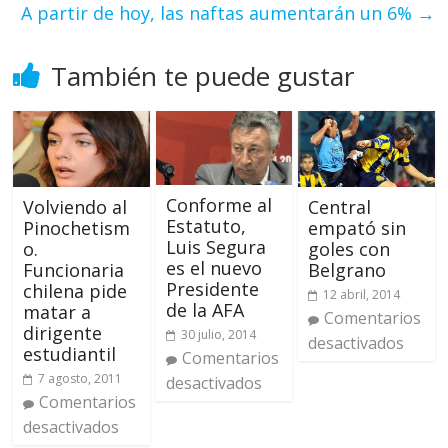
A partir de hoy, las naftas aumentarán un 6%
→
También te puede gustar
Conforme al
Volviendo al
Central
Estatuto,
Pinochetism
empató sin
Luis Segura
o.
goles con
es el nuevo
Funcionaria
Belgrano
Presidente
chilena pide
12 abril, 2014
de la AFA
matar a
Comentarios
dirigente
30 julio, 2014
desactivados
estudiantil
Comentarios
7 agosto, 2011
desactivados
Comentarios
desactivados