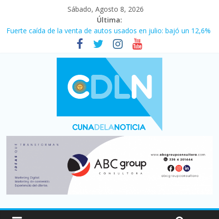
Sábado, Agosto 8, 2026
Última:
Fuerte caída de la venta de autos usados en julio: bajó un 12,6%
interanual
Central venció 1 a 0 al River de Coudet en el Monumental
La morosidad alcanzó su nivel más alto en dos décadas y ya
afecta a 400 mil deudores en Santa Fe
Desde que asumió Milei cerraron 41.000 kioscos: el sector
denuncia crisis como en 2001
Vacaciones de invierno con más movimiento y consumo
turístico: 4,6 millones de personas viajaron por el país, un 5,9%
más que en 2025