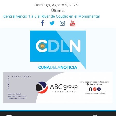
Domingo, Agosto 9, 2026
Última:
Central venció 1 a 0 al River de Coudet en el Monumental
La morosidad alcanzó su nivel más alto en dos décadas y ya
afecta a 400 mil deudores en Santa Fe
Desde que asumió Milei cerraron 41.000 kioscos: el sector
denuncia crisis como en 2001
Vacaciones de invierno con más movimiento y consumo
turístico: 4,6 millones de personas viajaron por el país, un 5,9%
más que en 2025
Fuerte caída de la venta de autos usados en julio: bajó un 12,6%
interanual