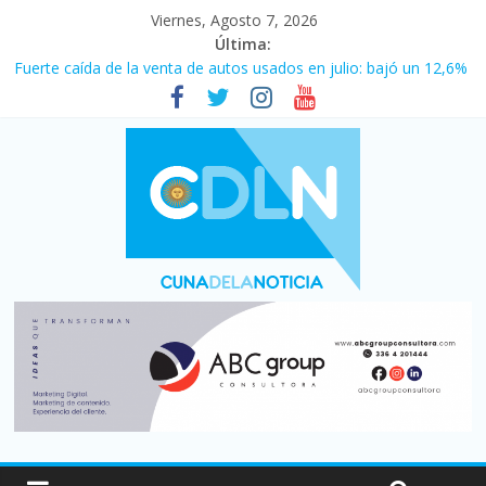
Viernes, Agosto 7, 2026
Última:
Fuerte caída de la venta de autos usados en julio: bajó un 12,6%
interanual
Central venció 1 a 0 al River de Coudet en el Monumental
La morosidad alcanzó su nivel más alto en dos décadas y ya
afecta a 400 mil deudores en Santa Fe
Desde que asumió Milei cerraron 41.000 kioscos: el sector
denuncia crisis como en 2001
Vacaciones de invierno con más movimiento y consumo
turístico: 4,6 millones de personas viajaron por el país, un 5,9%
más que en 2025