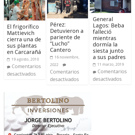
General
Pérez:
Lagos: Beba
El frigorífico
Detuvieron a
falleció
Mattievich
pariente de
mientras
cierra una de
“Lucho”
dormía la
sus plantas
Cantero
siesta junto
en Carcarañá
a sus padres
16 noviembre,
19 agosto, 2010
11 marzo, 2019
2022
Comentarios
Comentarios
Comentarios
desactivados
desactivados
desactivados