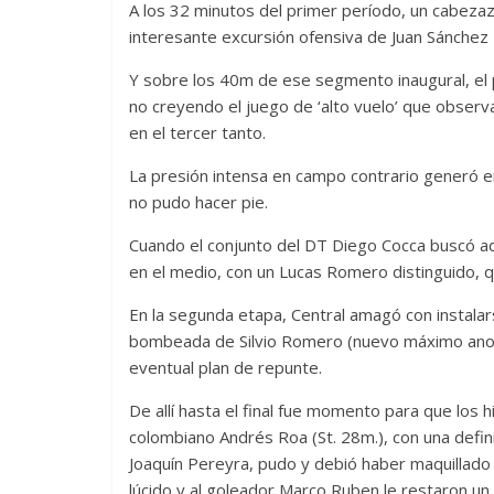
A los 32 minutos del primer período, un cabeza
interesante excursión ofensiva de Juan Sánchez 
Y sobre los 40m de ese segmento inaugural, el
no creyendo el juego de ‘alto vuelo’ que obser
en el tercer tanto.
La presión intensa en campo contrario generó er
no pudo hacer pie.
Cuando el conjunto del DT Diego Cocca buscó ade
en el medio, con un Lucas Romero distinguido, que
En la segunda etapa, Central amagó con instalar
bombeada de Silvio Romero (nuevo máximo anot
eventual plan de repunte.
De allí hasta el final fue momento para que los h
colombiano Andrés Roa (St. 28m.), con una defini
Joaquín Pereyra, pudo y debió haber maquillado
lúcido y al goleador Marco Ruben le restaron un