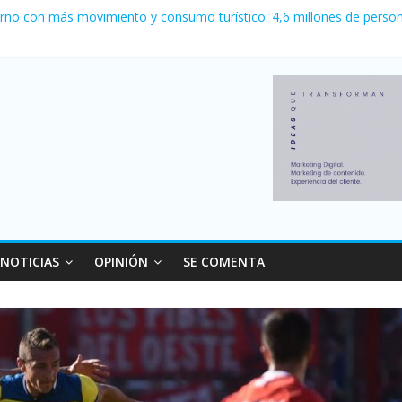
ewell’s empató 2 a 2 con Boca en el Coloso del Parque
erno con más movimiento y consumo turístico: 4,6 millones de person
venta de autos usados en julio: bajó un 12,6% interanual
 0 al River de Coudet en el Monumental
relaciones con el Gobierno nacional
NOTICIAS
OPINIÓN
SE COMENTA