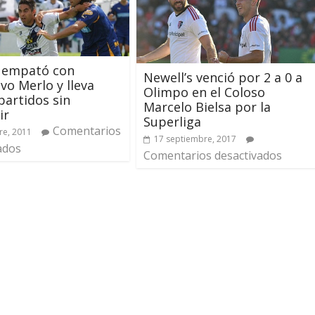
l empató con
Newell’s venció por 2 a 0 a
vo Merlo y lleva
Olimpo en el Coloso
partidos sin
Marcelo Bielsa por la
ir
Superliga
Comentarios
re, 2011
17 septiembre, 2017
ados
Comentarios desactivados