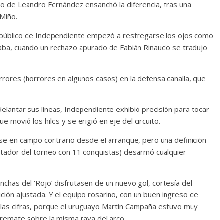
zo de Leandro Fernández ensanchó la diferencia, tras una
Miño.
 público de Independiente empezó a restregarse los ojos como
vaba, cuando un rechazo apurado de Fabián Rinaudo se tradujo
rores (horrores en algunos casos) en la defensa canalla, que
lantar sus líneas, Independiente exhibió precisión para tocar
 movió los hilos y se erigió en eje del circuito.
se en campo contrario desde el arranque, pero una definición
ador del torneo con 11 conquistas) desarmó cualquier
inchas del ‘Rojo’ disfrutasen de un nuevo gol, cortesía del
ción ajustada. Y el equipo rosarino, con un buen ingreso de
 las cifras, porque el uruguayo Martín Campaña estuvo muy
 remate sobre la misma raya del arco.