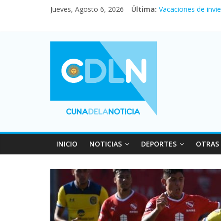
Jueves, Agosto 6, 2026
Última:
En un partidazo, N
Vacaciones de invi
Fuerte caída de la 
Central venció 1 a
Pullaro mejora sus 
INICIO
NOTICIAS
DEPORTES
OTRAS 